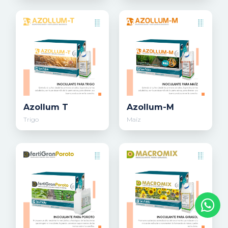
Azollum T
Azollum-M
Trigo
Maíz
