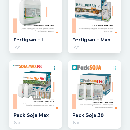
Fertigran – L
Fertigran – Max
Soja
Soja
Pack Soja Max
Pack Soja.30
Soja
Soja